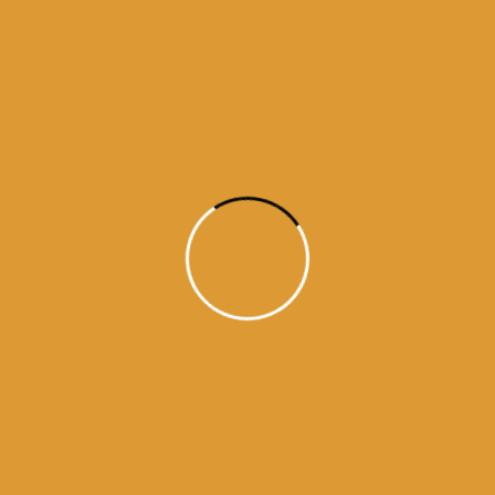
सरक कोर के साथ परमात्मा का नाम जपता रहता है। हे भाई! हरी-प्रभु ने जिस
मनुख ऊपर कृपा की , उनको हरी ने परमात्मा की सेवा में जोड़ दिया। हे हरी! मुझे
गुरु के चरणों में रख, गुरु के चरणों में रखो। गुरु के चरण मुझे प्यारे लगते हैं।
https://www.facebook.com/dailyhukamnama.in
ਵਾਹਿਗੁਰੂ ਜੀ ਕਾ ਖਾਲਸਾ !!
ਵਾਹਿਗੁਰੂ ਜੀ ਕੀ ਫਤਹਿ !!
10 gurus
amritsar
darbar sahib
guru granth sahib
mukh waak