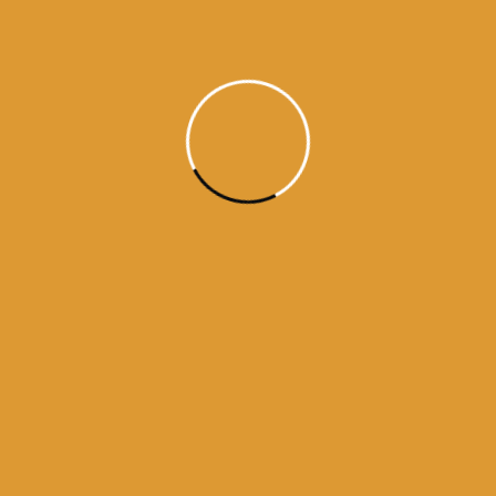
Daily Hukamnama
July 11, 2026
Daily Hukamnama Sri Darbar
Sahib – July 11th, 2026
Sincrvwr, 27 hwV (sMmq 558 nwnkSwhI)
Daily Hukamnama, Sri Harmandir Sahib
Amritsar in Punjabi, Hindi, English – July 11th,
2026 ਧਨਾਸਰੀ ਭਗਤ ਰਵਿਦਾਸ ਜੀ ਕੀ धनासरी भगत
रविदास जी की Dhanaasaree bhagat ravidaas
jee kee ਰਾਗ ਧਨਾਸਰੀ ਵਿੱਚ ਭਗਤ ਰਵਿਦਾਸ ਜੀ ਦੀ
ਬਾਣੀ । धनासरी भगत रविदास जी की Dhanaasaree,
Devotee Ravi Daas Jee: Bhagat […]