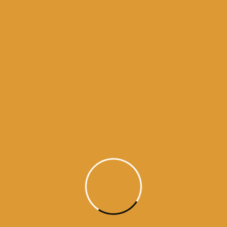
काढि लेहु संसार सागर महि नानक प्रभ सरणाई ॥४॥१५॥२६॥
Kaadhi lehu sanssaar saagar mahi naanak prbh
sara(nn)aaee ||4||15||26||
ਹੇ ਪ੍ਰਭੂ! ਮੈਂ ਤੇਰੀ ਸਰਨ ਆਇਆ ਹਾਂ । ਸੰਸਾਰ-ਸਮੁੰਦਰ ਵਿਚ
(ਡੁੱਬਦੇ ਨੂੰ ਮੈਨੂੰ ਬਾਂਹ ਫੜ ਕੇ) ਕੱਢ ਲੈ ॥੪॥੧੫॥੨੬॥
हे प्रभु ! नानक ने तेरी ही शरण ली है, इसीलिए उसे संसार-सागर में
से बाहर निकाल लो॥ ४॥ १५ ॥ २६ ॥
Please, lift me up out of the world-ocean; O God,
I have come to Your Sanctuary. ||4||15||26||
Guru Arjan Dev ji / Raag Sorath / / Guru Granth Sahib ji – Ang 616 (#26799)
https://www.facebook.com/dailyhukamnama.in
ਵਾਹਿਗੁਰੂ ਜੀ ਕਾ ਖਾਲਸਾ !!
ਵਾਹਿਗੁਰੂ ਜੀ ਕੀ ਫਤਹਿ !!