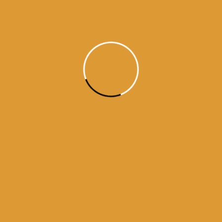
naami sukhu hoee raam ||4||1||7||
ਹੇ ਨਾਨਕ! (ਆਖ-) ਹੇ ਹਰੀ! ਮੈਨੂੰ ਗੁਰੂ ਮਹਾ ਪੁਰਖ ਮਿਲਾ । ਹੇ ਗੁਰੂ!
(ਤੇਰੇ ਬਖ਼ਸ਼ੇ) ਹਰਿ-ਨਾਮ ਵਿਚ ਜੁੜਿਆਂ ਆਤਮਕ ਆਨੰਦ ਮਿਲਦਾ
ਹੈ ॥੪॥੧॥੭॥
हे हरि ! मुझे महापुरुष गुरु से मिला दो, क्योंकि हे नानक ! गुरु के नाम
द्वारा ही सुख प्राप्त होता है॥४॥१॥७॥
O Lord Har, Har, lead me to meet the Guru, the
Greatest Being; through the Name of Guru
Nanak, I have found peace. ||4||1||7||
Guru Ramdas ji / Raag Jaitsiri / / Guru Granth Sahib ji – Ang 698 (#30180)
https://www.facebook.com/dailyhukamnama.in
ਵਾਹਿਗੁਰੂ ਜੀ ਕਾ ਖਾਲਸਾ !!
ਵਾਹਿਗੁਰੂ ਜੀ ਕੀ ਫਤਹਿ !!