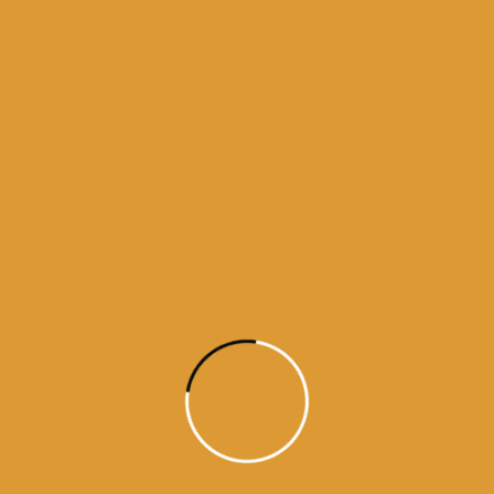
Kahu naanak taa ke poor karammaa jaa kaa gur
charanee manu laagaa ||4||10||21||
ਨਾਨਕ ਆਖਦਾ ਹੈ- ਜਿਸ ਮਨੁੱਖ ਦਾ ਮਨ ਗੁਰੂ ਦੇ ਚਰਨਾਂ ਵਿਚ
ਜੁੜਿਆ ਰਹਿੰਦਾ ਹੈ, ਉਸ ਦੇ ਸਾਰੇ ਕੰਮ ਸਫਲ ਹੋ ਜਾਂਦੇ ਹਨ ॥੪॥
੧੦॥੨੧॥
नानक का कथन है कि जिसका मन गुरु के चरणों में लग जाता है,
उसके तमाम कार्य पूर्ण हो जाते हैं।॥ ४॥ १०॥ २१॥
Says Nanak, his karma is perfect; his mind is
attached to the Guru’s feet. ||4||10||21||
Guru Arjan Dev ji / Raag Sorath / / Guru Granth Sahib ji – Ang 614
(#26744)
https://www.facebook.com/dailyhukamnama.in
ਵਾਹਿਗੁਰੂ ਜੀ ਕਾ ਖਾਲਸਾ !!
ਵਾਹਿਗੁਰੂ ਜੀ ਕੀ ਫਤਹਿ !!