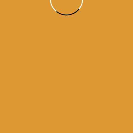
November 14th, 2025
ਸੋਰਠਿ ਮਹਲਾ ੯ ॥
सोरठि महला ९ ॥
Sorathi mahalaa 9 ||
सोरठि महला ९ ॥
Sorat’h, Ninth Mehl:
Guru Teg Bahadur ji / Raag Sorath / / Guru Granth Sahib ji – Ang 634 (#27629)
ਪ੍ਰੀਤਮ ਜਾਨਿ ਲੇਹੁ ਮਨ ਮਾਹੀ ॥
प्रीतम जानि लेहु मन माही ॥
Preetam jaani lehu man maahee ||
ਹੇ ਮਿੱਤਰ! (ਆਪਣੇ) ਮਨ ਵਿਚ (ਇਹ ਗੱਲ) ਪੱਕੀ ਕਰ ਕੇ ਸਮਝ ਲੈ,
हे प्रियतम ! अपने मन में इस तथ्य को भलीभांति समझ ले कि