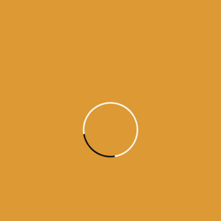
I am blind, ignorant and totally without wisdom;
how can I walk on the Path?
Guru Ramdas ji / Raag Jaitsiri / / Guru Granth Sahib ji – Ang 696 (#30110)
ਹਮ ਅੰਧੁਲੇ ਕਉ ਗੁਰ ਅੰਚਲੁ ਦੀਜੈ ਜਨ ਨਾਨਕ ਚਲਹ ਮਿਲੰਥਾ ॥੪॥੧॥
हम अंधुले कउ गुर अंचलु दीजै जन नानक चलह मिलंथा ॥४॥१॥
Ham anddhule kau gur ancchalu deejai jan naanak
chalah milantthaa ||4||1||
ਹੇ ਦਾਸ ਨਾਨਕ! (ਆਖ-) ਹੇ ਗੁਰੂ! ਸਾਨੂੰ ਅੰਨ੍ਹਿਆਂ ਨੂੰ ਆਪਣਾ ਪੱਲਾ
ਫੜਾ, ਤਾਂ ਕਿ ਤੇਰੇ ਪੱਲੇ ਲੱਗ ਕੇ ਅਸੀਂ ਤੇਰੇ ਦੱਸੇ ਹੋਏ ਰਸਤੇ ਉਤੇ ਤੁਰ
ਸਕੀਏ ॥੪॥੧॥
नानक का कथन है कि हे गुरु ! मुझ ज्ञान से अन्धे व्यक्ति को
अपनाआंचल (सहारा) प्रदान कीजिए चूंकि तेरे साथ मिलकर चल
सकूं ॥४॥१॥
I am blind – O Guru, please let me grasp the hem