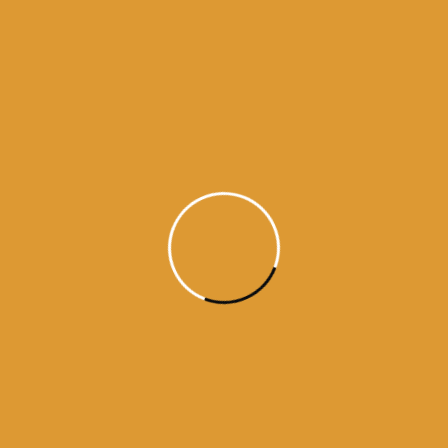
Guru Arjan Dev ji / Raag Jaitsiri / Jaitsri ki vaar (M: 5) / Guru Granth Sahib
ji – Ang 708 (#30562)
https://www.facebook.com/dailyhukamnama.in
ਵਾਹਿਗੁਰੂ ਜੀ ਕਾ ਖਾਲਸਾ !!
ਵਾਹਿਗੁਰੂ ਜੀ ਕੀ ਫਤਹਿ !!
Source:
SGPC
aaj da hukamnama
ajj da hukamnama