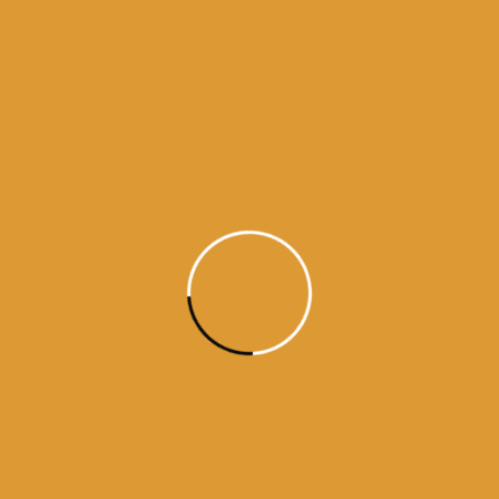
Guru Ramdas ji / Raag Dhanasri / / Guru Granth Sahib ji – Ang 667
(#29015)
ਜਨ ਕਉ ਕ੍ਰਿਪਾ ਕਰਹੁ ਜਗਜੀਵਨ ਜਨ ਨਾਨਕ ਪੈਜ ਸਵਾਰੀ ॥੪॥੧॥
जन कउ क्रिपा करहु जगजीवन जन नानक पैज सवारी ॥४॥१॥
Jan kau kripaa karahu jagajeevan jan naanak paij
savaaree ||4||1||
ਹੇ ਜਗਤ ਦੇ ਜੀਵਨ! ਆਪਣੇ ਦਾਸਾਂ ਉਤੇ ਮੇਹਰ ਕਰ, ਤੇ, (ਇਸ
ਵਿਕਾਰ-ਭਰੇ ਸੰਸਾਰ-ਸਮੁੰਦਰ ਵਿਚੋਂ) ਹੇ ਨਾਨਕ! (ਆਖ-) ਦਾਸਾਂ ਦੀ
ਲਾਜ ਰੱਖ ਲੈ ॥੪॥੧॥
हे जगत के जीवन ! अपने दास पर कृपा करो और दास नानक की
प्रतिष्ठा कायम रखो ॥४॥१ ॥
Show Mercy to Your humble servant, O Life of
the world, and save the honor of servant Nanak.
||4||1||
Guru Ramdas ji / Raag Dhanasri / / Guru Granth Sahib ji – Ang 667